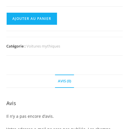
quantité
AJOUTER AU PANIER
de
Jaguar
Porsche
Catégorie :
Voitures mythiques
AVIS (0)
Avis
Il n’y a pas encore d’avis.