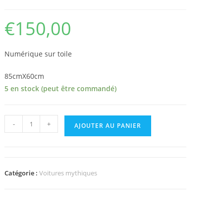
€
150,00
Numérique sur toile
85cmX60cm
5 en stock (peut être commandé)
quantité
-
+
AJOUTER AU PANIER
de
Alfa
Romeo
Giulietta
Catégorie :
Voitures mythiques