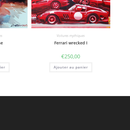
es
Voitures mythiques
he
Ferrari wrecked I
€
250,00
ier
Ajouter au panier