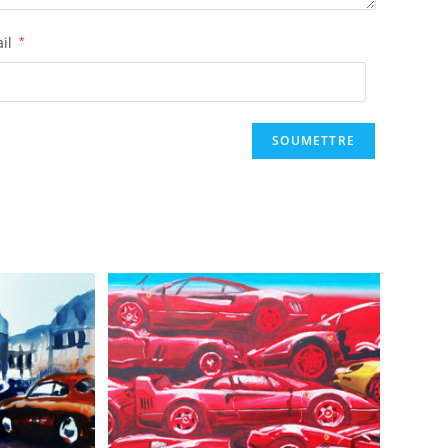
ail
*