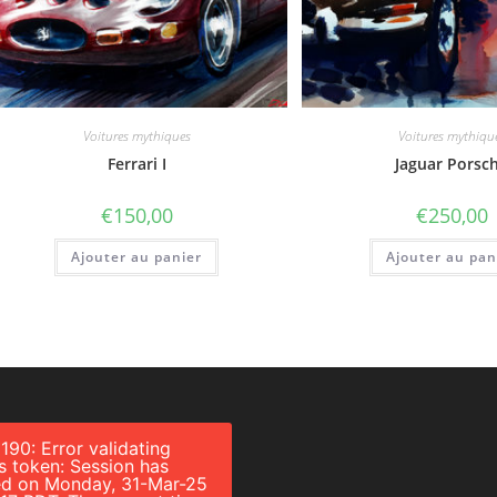
Voitures mythiques
Voitures mythiqu
Ferrari I
Jaguar Porsc
€
150,00
€
250,00
Ajouter au panier
Ajouter au pan
 190: Error validating
s token: Session has
ed on Monday, 31-Mar-25