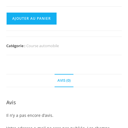
quantité
AJOUTER AU PANIER
de
Ferrari
Fiorano
Catégorie :
Course automobile
AVIS (0)
Avis
Il n’y a pas encore d’avis.