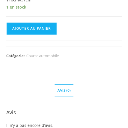
1 en stock
quantité
AJOUTER AU PANIER
de
Pagenaud
wins
Indy
Catégorie :
Course automobile
2019
AVIS (0)
Avis
Il n’y a pas encore d’avis.