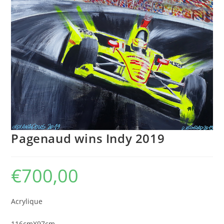
Pagenaud wins Indy 2019
€
700,00
Acrylique
116cmX97cm