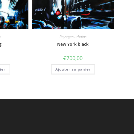
s
Paysages urbains
g
New York black
€
700,00
ier
Ajouter au panier