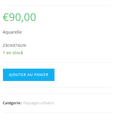
€
90,00
Aquarelle
23cmX16cm
1 en stock
quantité
AJOUTER AU PANIER
de
New
York
visionnaire
Catégorie :
Paysages urbains