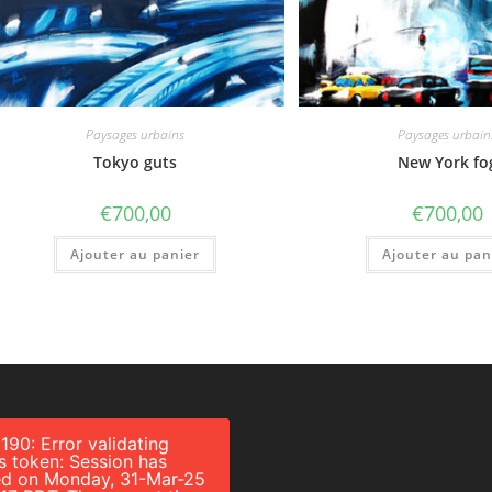
Paysages urbains
Paysages urbain
Tokyo guts
New York fo
€
700,00
€
700,00
Ajouter au panier
Ajouter au pan
 190: Error validating
s token: Session has
ed on Monday, 31-Mar-25