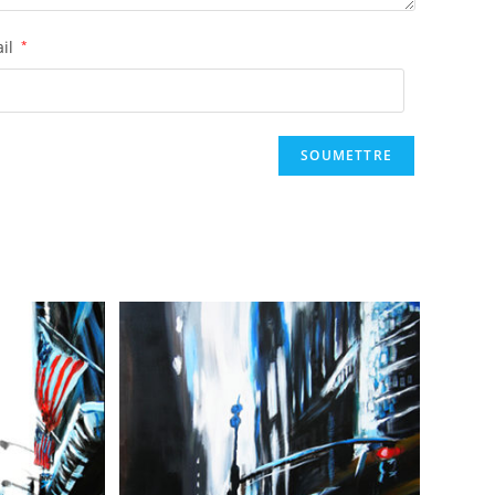
ail
*