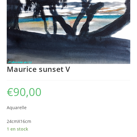
Maurice sunset V
€
90,00
Aquarelle
24cmX16cm
1 en stock