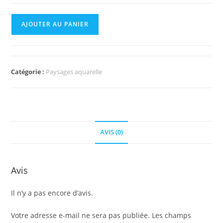
quantité
AJOUTER AU PANIER
de
Maurice
sunset
V
Catégorie :
Paysages aquarelle
AVIS (0)
Avis
Il n’y a pas encore d’avis.
Votre adresse e-mail ne sera pas publiée.
Les champs