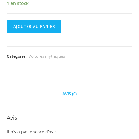
1 en stock
quantité
AJOUTER AU PANIER
de
Ferrari
wrecked
I
Catégorie :
Voitures mythiques
AVIS (0)
Avis
Il n’y a pas encore d’avis.